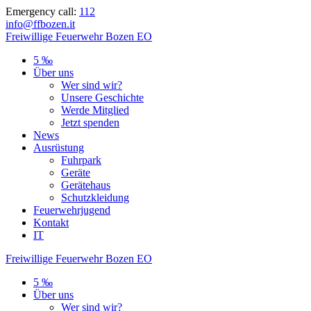
Skip
Emergency call:
112
to
info@ffbozen.it
content
Freiwillige
Feuerwehr
Bozen
EO
5 ‰
Über uns
Wer sind wir?
Unsere Geschichte
Werde Mitglied
Jetzt spenden
News
Ausrüstung
Fuhrpark
Geräte
Gerätehaus
Schutzkleidung
Feuerwehrjugend
Kontakt
IT
Freiwillige
Feuerwehr
Bozen
EO
5 ‰
Über uns
Wer sind wir?